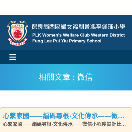
Skip
to
content
Toggle
活動消息
Navigation
相關文章 : 微信
認識我們
學與教
心繫家國——編碼尋根·文化傳承——微信
校風及學生支援
小程序設計比賽一等獎
心繫家國——編碼尋根·文化傳承——微信小程序設計比賽