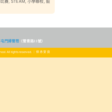
M比賽
,
STEAM
,
小學聯校
,
毅
界屯門掃管笏
（管青路11號）
ool. All rights reserved. ｜ 保 赤 安 良