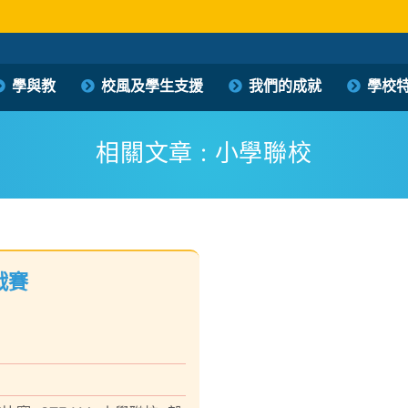
保良局西區婦女福利會馮李佩瑤小學
學與教
校風及學生支援
我們的成就
學校
PLK Women’s Welfare Club (WD) Fung Lee Pui Yiu Primary School
相關文章 : 小學聯校
戰賽