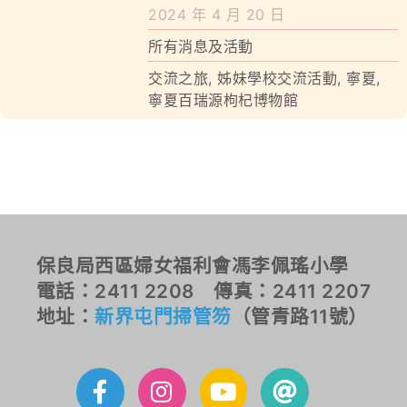
學校特色
2024 年 4 月 20 日
所有消息及活動
我們的成就
交流之旅
,
姊妹學校交流活動
,
寧夏
,
對外聯繫
寧夏百瑞源枸杞博物館
聯絡我們
保良局西區婦女福利會馮李佩瑤小學
電話：2411 2208 傳真：2411 2207
地址：
新界屯門掃管笏
（管青路11號）