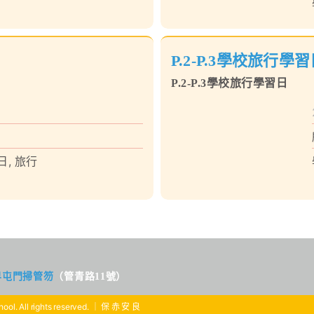
P.2-P.3學校旅行學
P.2-P.3學校旅行學習日
日
,
旅行
界屯門掃管笏
（管青路11號）
ool. All rights reserved. ｜ 保 赤 安 良