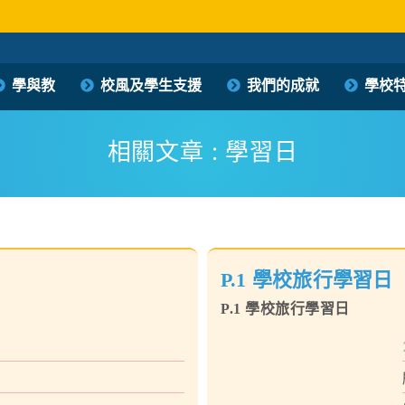
保良局西區婦女福利會馮李佩瑤小學
學與教
校風及學生支援
我們的成就
學校
PLK Women’s Welfare Club (WD) Fung Lee Pui Yiu Primary School
相關文章 : 學習日
P.1 學校旅行學習日
P.1 學校旅行學習日