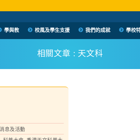
學與教
校風及學生支援
我們的成就
學校
保良局西區婦女福利會馮李佩瑤小學
PLK Women’s Welfare Club (WD) Fung Lee Pui Yiu Primary School
相關文章 : 天文科
消息及活動