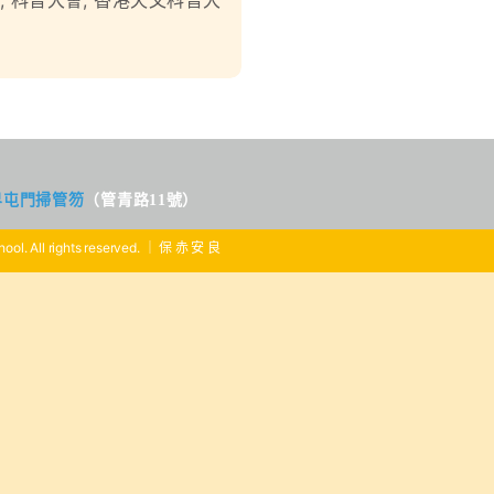
,
科普大會
,
香港天文科普大
界屯門掃管笏
（管青路11號）
ool. All rights reserved. ｜ 保 赤 安 良