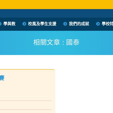
保良局西區婦女福利會馮李佩瑤小學
學與教
校風及學生支援
我們的成就
學校
PLK Women’s Welfare Club (WD) Fung Lee Pui Yiu Primary School
相關文章 : 國泰
賽