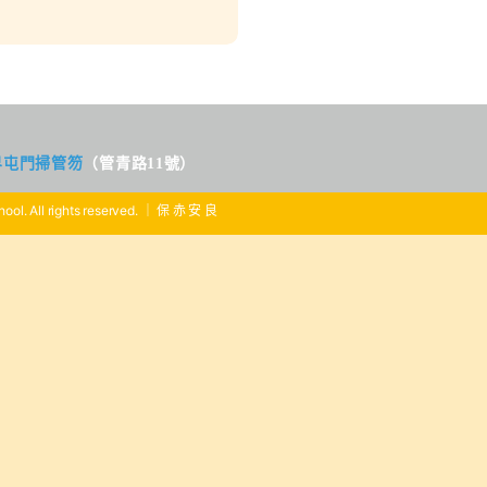
界屯門掃管笏
（管青路11號）
ool. All rights reserved. ｜ 保 赤 安 良