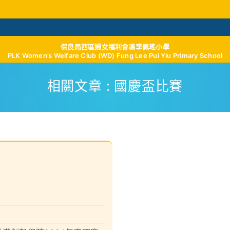
保良局西區婦女福利會馮李佩瑤小學
學與教
校風及學生支援
我們的成就
學校
PLK Women’s Welfare Club (WD) Fung Lee Pui Yiu Primary School
相關文章 : 國慶盃比賽