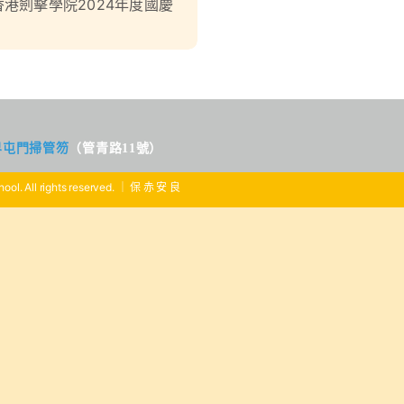
香港劍擊學院2024年度國慶
界屯門掃管笏
（管青路11號）
ool. All rights reserved. ｜ 保 赤 安 良