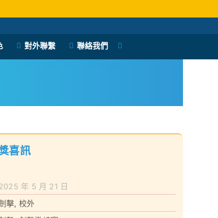
色
對外聯繫
聯絡我們
獎喜訊
2025 年 5 月 21 日
劍擊
,
校外