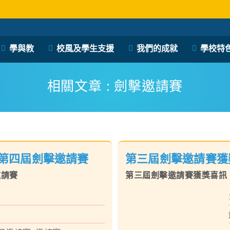
保良局西區婦女福利會馮李佩瑤小學
學與教
校風及學生支援
我們的成就
學校特
PLK Women’s Welfare Club (WD) Fung Lee Pui Yiu Primary School
相關文章 : 劍擊邀請賽
第四屆劍擊邀請賽
第三屆劍擊邀請賽獲
邀請賽
第三屆劍擊邀請賽獲獎喜訊