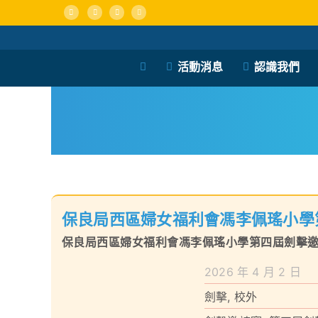
Skip
to
content
活動消息
認識我們
保良局西區婦女福利會馮李佩瑤小學
保良局西區婦女福利會馮李佩瑤小學第四屆劍擊
2026 年 4 月 2 日
劍擊
,
校外