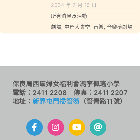
學校特色
2024 年 7 月 16 日
所有消息及活動
我們的成就
劇場
,
屯門大會堂
,
音樂
,
音樂夢劇場
對外聯繫
聯絡我們
保良局西區婦女福利會馮李佩瑤小學
電話：2411 2208 傳真：2411 2207
地址：
新界屯門掃管笏
（管青路11號）