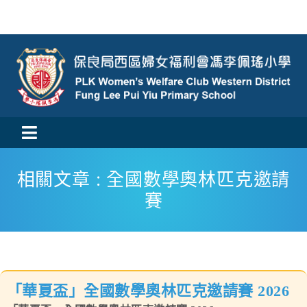
Skip
to
content
Toggle
活動消息
Navigation
相關文章 : 全國數學奧林匹克邀請
賽
認識我們
學與教
校風及學生支援
「華夏盃」全國數學奧林匹克邀請賽 2026