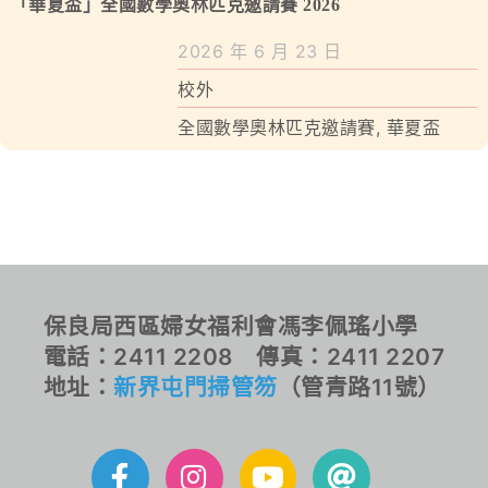
學校特色
「華夏盃」全國數學奧林匹克邀請賽 2026
2026 年 6 月 23 日
我們的成就
校外
對外聯繫
全國數學奧林匹克邀請賽
,
華夏盃
聯絡我們
保良局西區婦女福利會馮李佩瑤小學
電話：2411 2208 傳真：2411 2207
地址：
新界屯門掃管笏
（管青路11號）