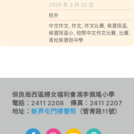
學校特色
2026 年 3 月 20 日
校外
我們的成就
中文作文
,
作文
,
作文比賽
,
侯寶垣盃
,
對外聯繫
侯寶垣盃小
,
校際中文作文比賽
,
比賽
,
青松侯寶垣中學
聯絡我們
保良局西區婦女福利會馮李佩瑤小學
電話：2411 2208 傳真：2411 2207
地址：
新界屯門掃管笏
（管青路11號）