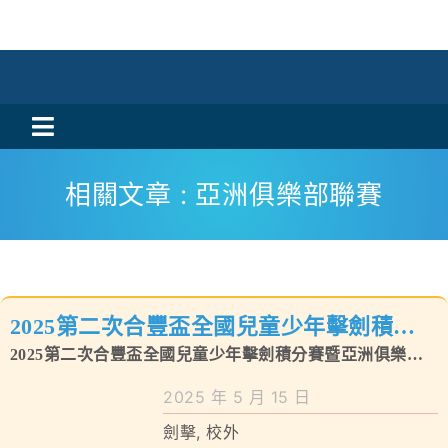
Skip
to
content
Toggle
活動消息
Navigation
相關文章 : 亞洲俱樂部聯賽
認識我們
學與教
2025第二次合豐盃全國兒童少年擊劍積分
校風及學生支援
賽暨亞洲俱樂部聯賽（台灣-台中站）
2025第二次合豐盃全國兒童少年擊劍積分賽暨亞洲俱樂部
學校特色
聯賽（台灣-台中站）
2025 年 5 月 15 日
劍擊
,
校外
我們的成就