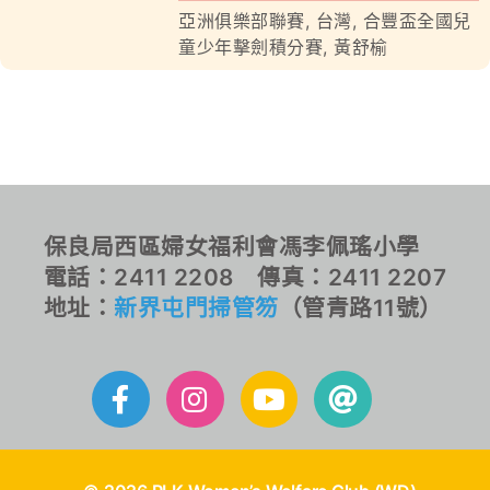
亞洲俱樂部聯賽
,
台灣
,
合豐盃全國兒
對外聯繫
童少年擊劍積分賽
,
黃舒榆
聯絡我們
保良局西區婦女福利會馮李佩瑤小學
電話：2411 2208 傳真：2411 2207
地址：
新界屯門掃管笏
（管青路11號）