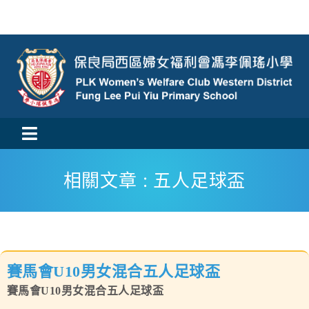
Skip
to
content
Toggle
活動消息
Navigation
相關文章 : 五人足球盃
認識我們
學與教
賽馬會U10男女混合五人足球盃
校風及學生支援
賽馬會U10男女混合五人足球盃