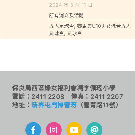
學校特色
2024 年 5 月 11 日
所有消息及活動
我們的成就
五人足球盃
,
賽馬會U10男女混合五人
對外聯繫
足球盃
,
足球盃
聯絡我們
保良局西區婦女福利會馮李佩瑤小學
電話：2411 2208 傳真：2411 2207
地址：
新界屯門掃管笏
（管青路11號）