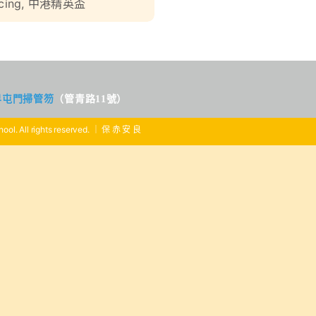
cing
,
中港精英盃
界屯門掃管笏
（管青路11號）
ool. All rights reserved. ｜ 保 赤 安 良