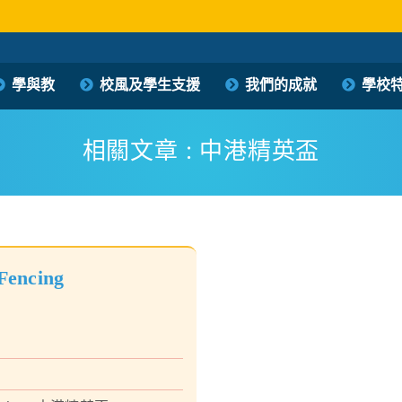
保良局西區婦女福利會馮李佩瑤小學
學與教
校風及學生支援
我們的成就
學校
PLK Women’s Welfare Club (WD) Fung Lee Pui Yiu Primary School
相關文章 : 中港精英盃
encing