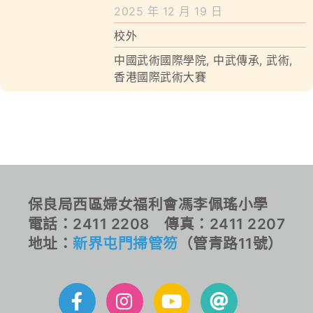
學校特色
2025 年 12 月 19 日
校外
我們的成就
中國武術國際學院
,
中武傳承
,
武術
,
對外聯繫
香港國際武術大賽
聯絡我們
保良局西區婦女福利會馮李佩瑤小學
電話：2411 2208 傳真：2411 2207
地址：
新界屯門掃管笏
（管青路11號）