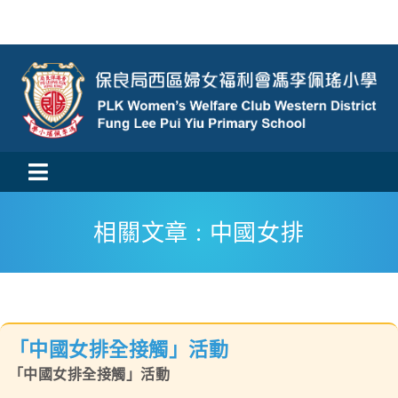
Skip
to
content
Toggle
活動消息
Navigation
相關文章 : 中國女排
認識我們
學與教
「中國女排全接觸」活動
校風及學生支援
「中國女排全接觸」活動