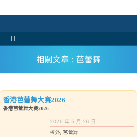
Skip
to
content
Toggle
Navigation
活動消息
相關文章 : 芭蕾舞
認識我們
學與教
香港芭蕾舞大賽2026
校風及學生支援
香港芭蕾舞大賽2026
學校特色
2026 年 5 月 26 日
校外
,
芭蕾舞
我們的成就