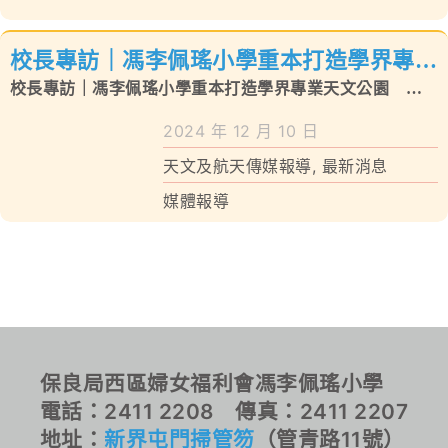
校長專訪｜馮李佩瑤小學重本打造學界專業
天文公園 學生安坐家中用iPad觀星零難度
校長專訪｜馮李佩瑤小學重本打造學界專業天文公園 學
生安坐家中用iPad觀星零難度
2024 年 12 月 10 日
天文及航天傳媒報導
,
最新消息
媒體報導
保良局西區婦女福利會馮李佩瑤小學
電話：2411 2208 傳真：2411 2207
地址：
新界屯門掃管笏
（管青路11號）