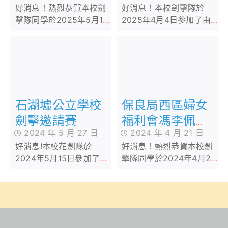
好消息！熱烈恭賀本校劍
好消息！本校劍擊隊於
擊隊同學於2025年5月18
2025年4月4日參加了由
日參加由本校主辦、劍坊
石湖墟公立學校主辦的劍
協辦的保良局西區婦女福
擊邀請賽2025，獲得了多
利會馮李佩瑤小學第三屆
項優異成績，恭喜！恭
劍擊邀請賽，在各個花
喜！
劍、重劍和佩劍項目中，
同學均取得優異的成績。
石湖墟公立學校
保良局西區婦女
劍擊邀請賽
福利會馮李佩瑤
2024 年 5 月 27 日
2024 年 4 月 21 日
小學第二屆劍擊
好消息!本校花劍隊於
好消息！熱烈恭賀本校劍
邀請賽
2024年5月15日參加了由
擊隊同學於2024年4月21
石湖墟公立學校主辦的劍
日參加由本校主辦、劍坊
擊邀請賽，共取得了2項冠
協辦的保良局西區婦女福
軍、1項亞軍、1項季軍、1
利會馮李佩瑤小學第二屆
項優異！恭喜！恭喜！
劍擊邀請賽，在各個花劍
和重劍項目中，均取得優