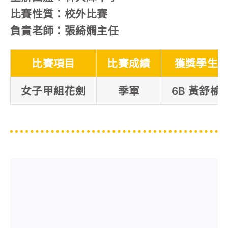
比賽性質：校外比賽
負責老師：張綺嫺主任
比賽項目
比賽成績
獲獎學生
女子甲組花劍
季軍
6B 黃舒榆