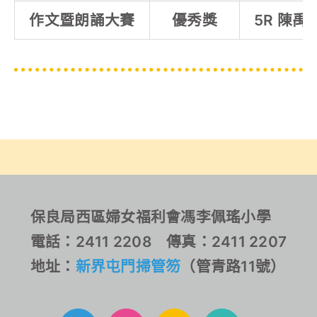
作文暨朗誦大賽
優秀獎
5R 陳禹
保良局西區婦女福利會馮李佩瑤小學
電話：2411 2208 傳真：2411 2207
地址：
新界屯門掃管笏
（管青路11號）