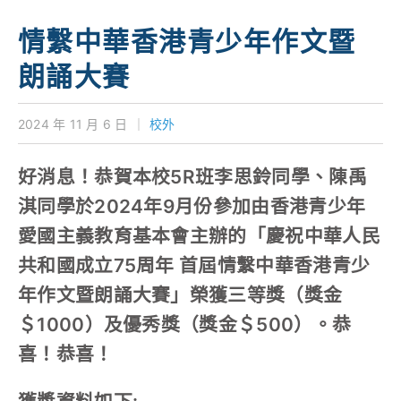
學校特色
情繫中華香港青少年作文暨
我們的成就
朗誦大賽
對外聯繫
2024 年 11 月 6 日
｜
校外
聯絡我們
好消息！恭賀本校5R班李思鈴同學、陳禹
淇同學於2024年9月份參加由香港青少年
愛國主義教育基本會主辦的「慶祝中華人民
共和國成立75周年 首屆情繫中華香港青少
年作文暨朗誦大賽」榮獲三等獎（獎金
＄1000）及優秀獎（獎金＄500）。恭
喜！恭喜！