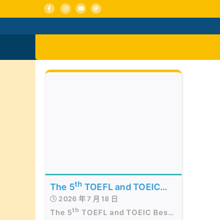
Skip
to
content
活動消息
認識我們
th
The 5
TOEFL and TOEIC
2026 年 7 月 18 日
Best of the Best Awards
th
The 5
TOEFL and TOEIC Best
Presentation Ceremony in