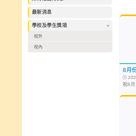
習的樂趣。
束，集合本校話
及香港拔萃兒童
劇組、高小合唱
文化藝術協會所
最新消息
團、管弦樂團、
舉辦的各個比賽
弦樂團、管樂及
2026中榮獲多
學校及學生獎項
敲擊樂團、佩瑤
個不同獎項
才藝比賽冠軍、
校外
武術小組、爵士
舞再加上廖烈正
校內
幼稚園合唱小組
共同攜手共創
SuperMum這
8月
個音樂劇盛會。
202
祝8
步！