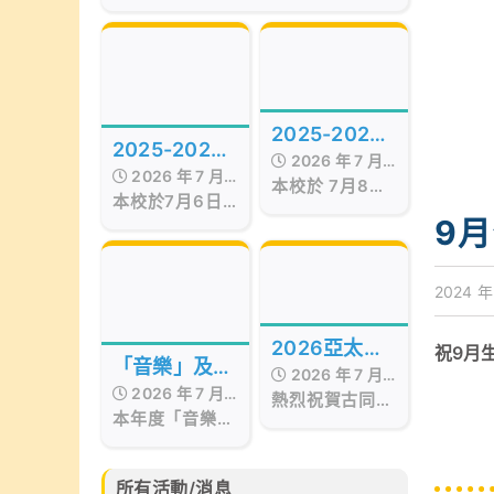
of the Best Awards
Hong Kong
Presentation Ceremony in Hong
Kong, organized by Smart
Education, was successfully
held on July 17, 2026, at the
Hong Kong Red Cross Jockey
2025-2026
Club Convention Hall, West
2025-2026
Kowloon.
2026 年 7 月
年度STEAM
2026 年 7 月
年度第十五屆
本校於 7月8日
17 日
Day
本校於7月6日
17 日
至9日 舉行校內
畢業暨頒獎典
舉行第十五屆畢
9
STEAM Day。
業暨頒獎典禮，
禮
活動期間，我們
當日邀請了保良
邀請了 STEM
局百周年李兆忠
2024 年
sir 為低年級同
紀念中學呂恒森
學舉辦
校長擔任主禮嘉
「STEAM工作
2026亞太區
祝9月
賓，更邀得香港
坊」。同學在活
「音樂」及
2026 年 7 月
西區婦女福利會
文化藝術創作
動中不但掌握
2026 年 7 月
「藝術」成果
會長兼本校獨立
熱烈祝賀古同學
15 日
「STEAM與生
比賽
本年度「音樂」
17 日
校董羅瞿惠芬女
分別於亞太藝文
活」的相關知
分享會
及「藝術」成果
士
化協會所舉辦的
識，亦動手製作
分享會已於6月
2026亞太區文
小手工，體驗學
30日完滿結
化藝術創作比賽
所有活動/消息