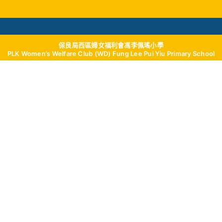
保良局西區婦女福利會馮李佩瑤小學
學與教
校風及學生支援
我們的成就
學校
PLK Women’s Welfare Club (WD) Fung Lee Pui Yiu Primary School