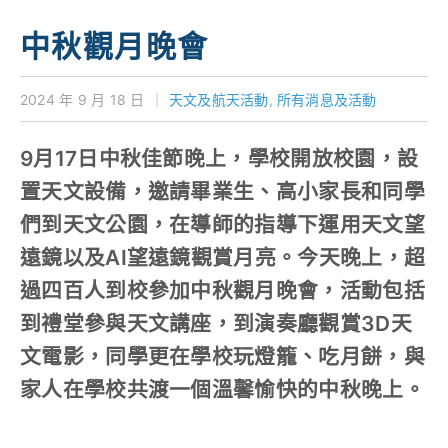
學校特色
中秋觀月晚會
我們的成就
2024 年 9 月 18 日
｜
天文及航天活動
,
所有消息及活動
對外聯繫
9月17日中秋佳節晚上，學校開放校園，設
聯絡我們
置天文設備，邀請畢業生、高小家長和同學
們到天文公園，在導師的指導下運用天文望
遠鏡以及AI望遠鏡觀賞月亮。今天晚上，超
過四百人到校參加中秋觀月晚會，活動包括
到禮堂參與天文講座，到演奏廳觀賞3D天
文電影，同學更在學校玩燈籠、吃月餅，與
家人在學校共渡一個溫馨愉快的中秋晚上。