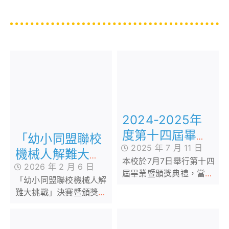
2024-2025年
度第十四屆畢業
「幼小同盟聯校
2025 年 7 月 11 日
暨頒獎典禮
機械人解難大挑
本校於7月7日舉行第十四
2026 年 2 月 6 日
戰」決賽暨頒獎
屆畢業暨頒獎典禮，當日
「幼小同盟聯校機械人解
典禮
邀請了保良局董玉娣中學
難大挑戰」決賽暨頒獎典
劉子聰校長擔任主禮嘉
禮於1月31日（星期六）圓
賓，更邀得香港西區婦女
滿舉行
福利會副主席温林美賢女