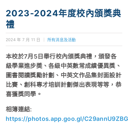
學校特色
2023-2024年度校內頒獎典
我們的成就
禮
對外聯繫
2024 年 7 月 11 日
｜
所有消息及活動
聯絡我們
本校於7月5日舉行校內頒獎典禮，頒發各
級學業進步奬、各級中英數常成績優異獎、
圖書閱讀獎勵計劃、中英文作品集封面設計
比賽、創科專才培訓計劃傑出表現等等，恭
喜獲獎同學。
相簿連結:
https://photos.app.goo.gl/C29annU9ZB