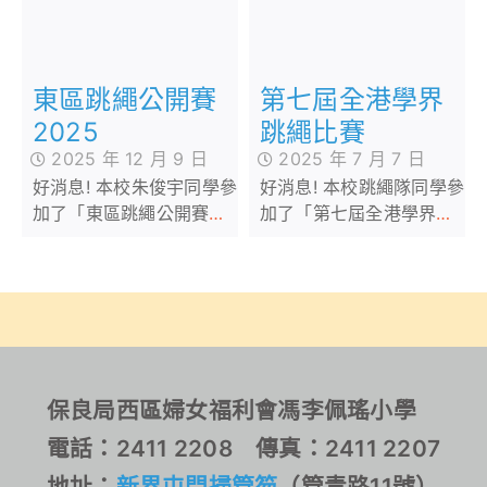
拔賽」
第七屆全港學界
東區跳繩公開賽
跳繩比賽
2025
2025 年 7 月 7 日
2025 年 12 月 9 日
好消息! 本校跳繩隊同學參
好消息! 本校朱俊宇同學參
加了「第七屆全港學界跳
加了「東區跳繩公開賽
繩比賽」，在小學公開組
2025」，在公開組的個人
的學界表演盃獲得甲等
項目中榮獲冠軍。我校同
獎，並在個人項目中榮獲
學能在此比賽取得佳績，
多個獎項。我校同學能在
實在可喜可賀！
此比賽取得佳績，實在可
喜可賀！
保良局西區婦女福利會馮李佩瑤小學
電話：2411 2208 傳真：2411 2207
地址：
新界屯門掃管笏
（管青路11號）