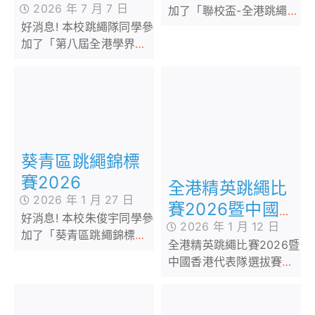
2026 年 7 月 7 日
加了「聯校盃-全港跳繩競
好消息! 本校跳繩隊同學參
速錦標賽」，榮獲多個獎
加了「第八屆全港學界跳
項，成績優異。我校同學
繩比賽」，榮獲多個獎
能在此比賽取得佳績，實
項。
在可喜可賀！
葵青區跳繩錦標
賽2026
全港精英跳繩比
2026 年 1 月 27 日
賽2026暨中國
好消息! 本校朱俊宇同學參
2026 年 1 月 12 日
香港代表隊選拔
加了「葵青區跳繩錦標賽
全港精英跳繩比賽2026暨
賽
2026」，榮獲多個獎項，
中國香港代表隊選拔賽好
成績優異。我校同學能在
消息! 本校朱俊宇同學參加
此比賽取得佳績，實在可
了「全港精英跳繩比賽
喜可賀！
2026暨中國香港代表隊選