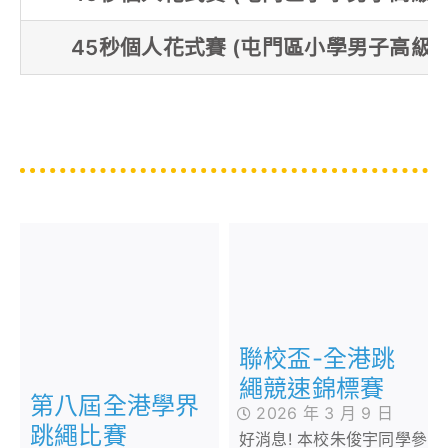
45秒個人花式賽 (屯門區小學男子高級組
聯校盃-全港跳
繩競速錦標賽
第八屆全港學界
2026 年 3 月 9 日
跳繩比賽
好消息! 本校朱俊宇同學參