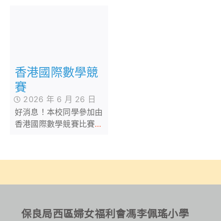
香港國際數學競
賽
2026 年 6 月 26 日
好消息！本校同學參加由
香港國際數學競賽比賽籌
委會、奧冠教育集團主辦
的香港國際數學競賽，取
得多項佳績，恭喜！恭
喜！
保良局西區婦女福利會馮李佩瑤小學