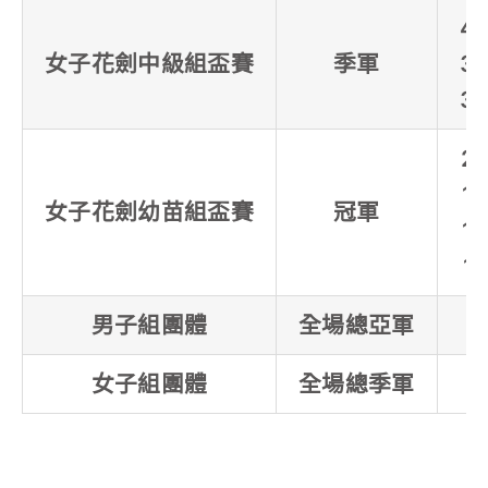
4
女子花劍中級組盃賽
季軍
3
3
2
1
女子花劍幼苗組盃賽
冠軍
1
1
男子組團體
全場總亞軍
女子組團體
全場總季軍