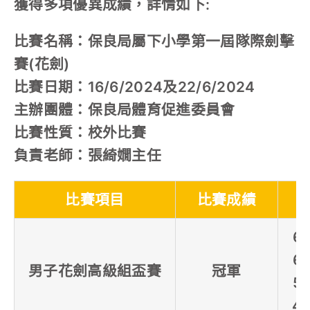
獲得多項優異成績，詳情如下:
比賽名稱：保良局屬下小學第一屆隊際劍擊
賽(花劍)
比賽日期：16/6/2024及22/6/2024
主辦團體：保良局體育促進委員會
比賽性質：校外比賽
負責老師：張綺嫺主任
比賽項目
比賽成績
6
6
男子花劍高級組盃賽
冠軍
5
4