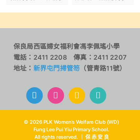
Competition
於2025年12月26日參加
2025年12月7日參加由
由香港劍撃學院主辦「
Excel Fencing主辦的
AFHK 2025 Xmas &
Excel Fencing Winter
New Year Cup Fencing
Competition 2025，分
Competition 」
別於U7女子花劍及U9男
女混合花劍項目中取得了
保良局西區婦女福利會馮李佩瑤小學
亞軍及季軍佳績。恭喜！
電話：2411 2208 傳真：2411 2207
恭喜！
地址：
新界屯門掃管笏
（管青路11號）
© 2026 PLK Women’s Welfare Club (WD)
Fung Lee Pui Yiu Primary School.
All rights reserved. ｜ 保 赤 安 良