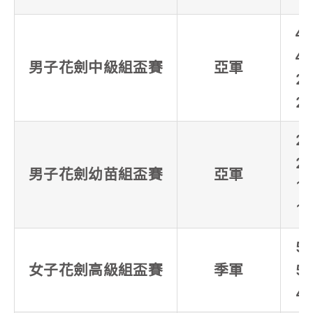
4
4
男子花劍中級組盃賽
亞軍
2
2
2
2
男子花劍幼苗組盃賽
亞軍
1
1
5
女子花劍高級組盃賽
季軍
5
4