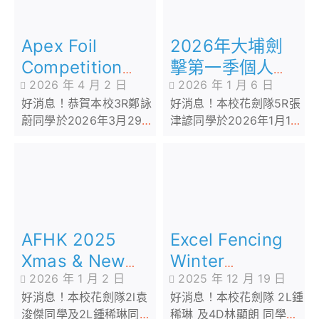
2026年大埔劍
Apex Foil
擊第一季個人花
Competition
2026 年 1 月 6 日
2026 年 4 月 2 日
劍分齡賽
2026
好消息！本校花劍隊5R張
好消息！恭賀本校3R鄭詠
津諺同學於2026年1月1日
蔚同學於2026年3月29日
參加由大埔劍擊主辦「
參加由 Apex 舉辦的
2026年大埔劍擊第一季個
「Apex Foil
人花劍分齡賽 」
Competition 2026」
AFHK 2025
Excel Fencing
Xmas & New
Winter
2026 年 1 月 2 日
2025 年 12 月 19 日
Year Cup
Competition
好消息！本校花劍隊2l袁
好消息！本校花劍隊 2L鍾
Fencing
2025
浚傑同學及2L鍾稀琳同學
稀琳 及4D林顯朗 同學於