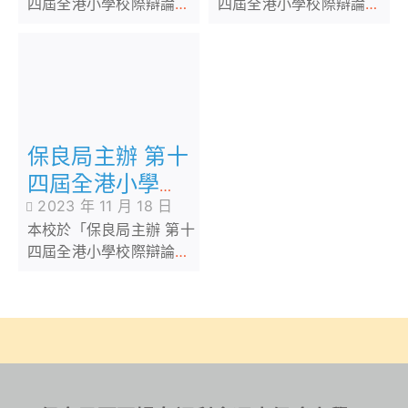
四屆全港小學校際辯論賽
四屆全港小學校際辯論
總決賽暨頒獎典禮，以作
賽」複賽中，以三比零勝
觀摩學習。6B黎宥琋同學
出，晉級16強。6B班黎宥
並接受最佳辯論員獎項
琋同學更奪得是次比賽的
（初賽及複賽）。本校辯
最佳辯論員。恭喜出賽的
論隊於本屈全港小學校際
同學：羅晨珈(主辯)、潘
辯論賽中，最終以八強成
晞喬(副辯)、6A 陳邇朗
保良局主辦 第十
績完成，期望於明年的比
(攻辯)、6B 黎宥琋(結
賽中爭取更好成績，繼續
辯)。
四屆全港小學校
努力！
2023 年 11 月 18 日
際辯論賽(初賽)
本校於「保良局主辦 第十
四屆全港小學校際辯論
賽」初賽中，以二比一勝
出，晉級32強。6B班 黎
宥琋 同學更奪得是次比賽
的最佳辯論員。恭喜出賽
的同學：羅晨珈(主辯)、
潘晞喬(副辯)、6B 勞哲睿
(攻辯)、6B 黎宥琋 (結