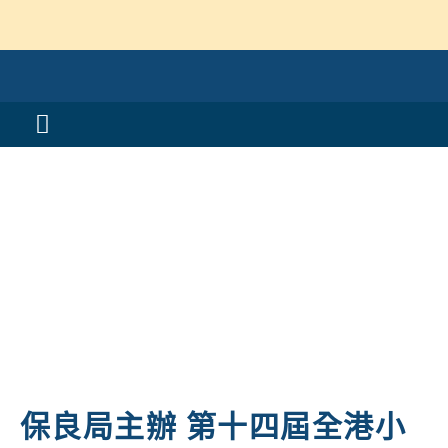
Skip
to
content
Toggle
Navigation
活動消息
認識我們
學與教
校風及學生支援
學校特色
保良局主辦 第十四屆全港小
我們的成就