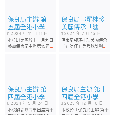
保良局郭羅桂珍
保良局主辦 第十
美麗傳承「迪滴
五屆全港小學校
2024 年 7 月 15 日
2024 年 11 月 11 日
仔」乒乓球計劃
際辯論賽(初賽)
保良局郭羅桂珍美麗傳承
本校辯論隊於十一月九日
暨「幼小同盟」
「迪滴仔」乒乓球計劃暨
參加保良局主辦第15屆全
交流活動
「幼小同盟」交流活動
港小學校際辯論比賽(初
賽)，並以0比3勝出，晉
級32強，6A金智娜奪得是
次比賽的最佳辯論員。期
望辯論隊能在下場比賽
中，有更出色的表現。恭
保良局主辦 第十
保良局主辦 第十
喜出賽的同學：李思鈴(主
辯)、金智娜(副辯)、蕭棨
四屆全港小學校
四屆全港小學校
天(攻辯)、胡荻晞(總結)。
2024 年 5 月 24 日
2023 年 12 月 16 日
際辯論賽總決賽
際辯論賽(複賽)
本校辯論隊同學出席第十
本校於「保良局主辦 第十
暨頒獎典禮