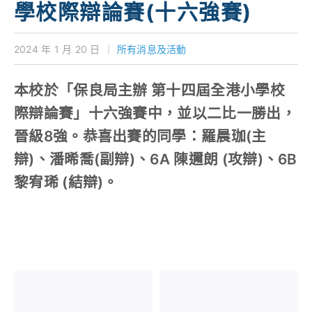
學校際辯論賽(十六強賽)
對外聯繫
2024 年 1 月 20 日
｜
所有消息及活動
聯絡我們
本校於「保良局主辦 第十四屆全港小學校
際辯論賽」十六強賽中，並以二比一勝出，
晉級8強。恭喜出賽的同學：羅晨珈(主
辯)、潘晞喬(副辯)、6A 陳邇朗 (攻辯)、6B
黎宥琋 (結辯)。