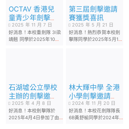
OCTAV 香港兒
第三屆劍擊邀請
童青少年劍擊精
賽獲獎喜訊
2025 年 11 月 7 日
2025 年 5 月 21 日
英賽
好消息！本校重劍隊 3l梁
好消息！熱烈恭賀本校劍
靖翹 同學於2025年10月
擊隊同學於2025年5月18
29日參加由OCTAV
日參加由本校主辦、劍坊
Sportswear Ltd 主辦的
協辦的保良局西區婦女福
OCTAV 香港兒童青少年
利會馮李佩瑤小學第三屆
劍擊精英賽
劍擊邀請賽，在各個花
劍、重劍和佩劍項目中，
同學均取得優異的成績。
石湖墟公立學校
林大輝中學 全港
主辦的劍擊邀請
小學劍擊邀請賽
2025 年 4 月 8 日
2024 年 11 月 20 日
賽2025
2025
好消息！本校劍擊隊於
好消息！本校花劍隊隊長
2025年4月4日參加了由
6B黃舒榆同學於2024年
石湖墟公立學校主辦的劍
11月17日(日)參加由林大