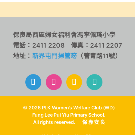
擊邀請賽2025，獲得了多
輝中學主辦的「全港小學
項優異成績，恭喜！恭
劍擊邀請賽2025」榮獲女
喜！
子甲組花劍季軍！恭喜！
恭喜！
保良局西區婦女福利會馮李佩瑤小學
電話：2411 2208 傳真：2411 2207
地址：
新界屯門掃管笏
（管青路11號）
© 2026 PLK Women’s Welfare Club (WD)
Fung Lee Pui Yiu Primary School.
All rights reserved. ｜ 保 赤 安 良