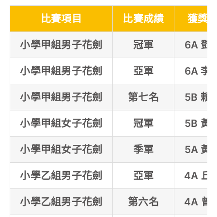
比賽項目
比賽成績
獲獎
小學甲組男子花劍
冠軍
6A 鄧
小學甲組男子花劍
亞軍
6A 李
小學甲組男子花劍
第七名
5B 賴
小學甲組女子花劍
冠軍
5B 黃
小學甲組女子花劍
季軍
5A 黃
小學乙組男子花劍
亞軍
4A 丘
小學乙組男子花劍
第六名
4A 曾