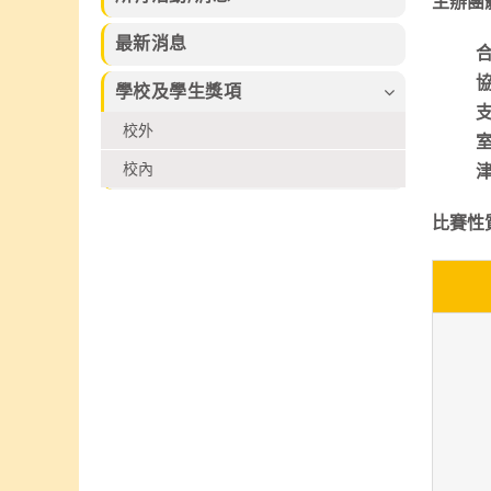
習的樂趣。
主辦團
束，集合本校話
及香港拔萃兒童
劇組、高小合唱
文化藝術協會所
最新消息
團、管弦樂團、
舉辦的各個比賽
弦樂團、管樂及
2026中榮獲多
協
學校及學生獎項
敲擊樂團、佩瑤
個不同獎項
才藝比賽冠軍、
校外
武術小組、爵士
舞再加上廖烈正
校內
幼稚園合唱小組
共同攜手共創
比賽性
SuperMum這
個音樂劇盛會。