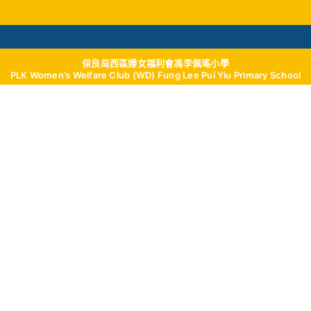
保良局西區婦女福利會馮李佩瑤小學
學與教
校風及學生支援
我們的成就
學校
PLK Women’s Welfare Club (WD) Fung Lee Pui Yiu Primary School