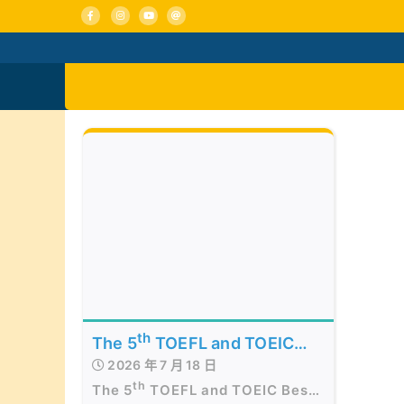
Skip
to
content
活動消息
認識我們
th
The 5
TOEFL and TOEIC
2026 年 7 月 18 日
Best of the Best Awards
th
The 5
TOEFL and TOEIC Best
Presentation Ceremony in