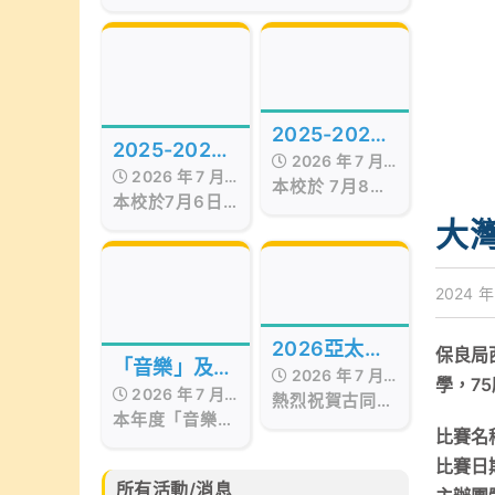
of the Best Awards
Hong Kong
Presentation Ceremony in Hong
Kong, organized by Smart
Education, was successfully
held on July 17, 2026, at the
Hong Kong Red Cross Jockey
2025-2026
Club Convention Hall, West
2025-2026
Kowloon.
2026 年 7 月
年度STEAM
2026 年 7 月
年度第十五屆
本校於 7月8日
17 日
Day
本校於7月6日
17 日
至9日 舉行校內
畢業暨頒獎典
舉行第十五屆畢
大
STEAM Day。
業暨頒獎典禮，
禮
活動期間，我們
當日邀請了保良
邀請了 STEM
局百周年李兆忠
2024 年
sir 為低年級同
紀念中學呂恒森
學舉辦
校長擔任主禮嘉
「STEAM工作
2026亞太區
保良局
賓，更邀得香港
坊」。同學在活
「音樂」及
2026 年 7 月
西區婦女福利會
文化藝術創作
學，7
動中不但掌握
2026 年 7 月
「藝術」成果
會長兼本校獨立
熱烈祝賀古同學
15 日
「STEAM與生
比賽
本年度「音樂」
17 日
校董羅瞿惠芬女
分別於亞太藝文
活」的相關知
分享會
比賽名
及「藝術」成果
士
化協會所舉辦的
識，亦動手製作
分享會已於6月
比賽日期
2026亞太區文
小手工，體驗學
30日完滿結
化藝術創作比賽
所有活動/消息