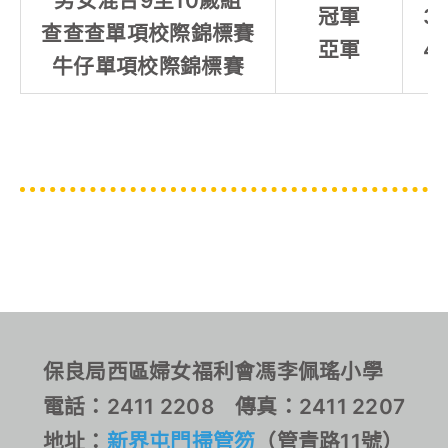
男女混合9至10歲組
冠軍
3
查查查單項校際錦標賽
亞軍
4
牛仔單項校際錦標賽
保良局西區婦女福利會馮李佩瑤小學
電話：2411 2208 傳真：2411 2207
地址：
新界屯門掃管笏
（管青路11號）