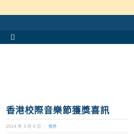
Skip
to
content
Toggle
活動消息
Navigation
認識我們
學與教
校風及學生支援
香港校際音樂節獲獎喜訊
學校特色
2024 年 3 月 6 日
｜
校外
我們的成就