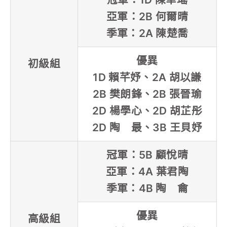
亞軍：2B 何爾晴
季軍：2A 陳楚喬
優異
初級組
1D 賴芊妤、2A 胡以謙
2B 樊朗鋒、2B 張晉瑜
2D 楊學心、2D 胡芷彤
2D 陶 最、3B 王貝妤
冠軍：5B 顧悅晴
亞軍：4A 葉君陶
季軍：4B 陶 龠
優異
高級組