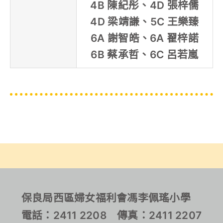
4B 陳紀彤、4D 張梓儒
4D 梁靖謙、5C 王樂臻
6A 謝智皓、6A 翟梓諾
6B 蔡承哲、6C 呂若嵐
保良局西區婦女福利會馮李佩瑤小學
電話：2411 2208 傳真：2411 2207