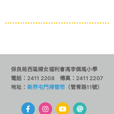
保良局西區婦女福利會馮李佩瑤小學
電話：2411 2208 傳真：2411 2207
地址：
新界屯門掃管笏
（管青路11號）