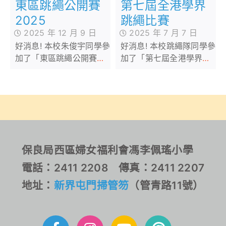
第七屆全港學界
東區跳繩公開賽
跳繩比賽
2025
2025 年 7 月 7 日
2025 年 12 月 9 日
好消息! 本校跳繩隊同學參
好消息! 本校朱俊宇同學參
加了「第七屆全港學界跳
加了「東區跳繩公開賽
繩比賽」，在小學公開組
2025」，在公開組的個人
的學界表演盃獲得甲等
項目中榮獲冠軍。我校同
獎，並在個人項目中榮獲
學能在此比賽取得佳績，
多個獎項。我校同學能在
實在可喜可賀！
此比賽取得佳績，實在可
喜可賀！
保良局西區婦女福利會馮李佩瑤小學
電話：2411 2208 傳真：2411 2207
地址：
新界屯門掃管笏
（管青路11號）