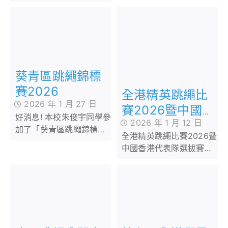
繩比賽」，榮獲多個獎
能在此比賽取得佳績，實
項。
在可喜可賀！
葵青區跳繩錦標
賽2026
全港精英跳繩比
2026 年 1 月 27 日
賽2026暨中國
好消息! 本校朱俊宇同學參
2026 年 1 月 12 日
香港代表隊選拔
加了「葵青區跳繩錦標賽
全港精英跳繩比賽2026暨
賽
2026」，榮獲多個獎項，
中國香港代表隊選拔賽好
成績優異。我校同學能在
消息! 本校朱俊宇同學參加
此比賽取得佳績，實在可
了「全港精英跳繩比賽
喜可賀！
2026暨中國香港代表隊選
拔賽」