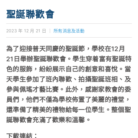
學校特色
聖誕聯歡會
我們的成就
2023 年 12 月 21 日
｜
所有消息及活動
對外聯繫
為了迎接普天同慶的聖誕節，學校在12月
聯絡我們
21日舉辦聖誕聯歡會。學生穿着富有聖誕特
色的服飾，紛紛展示自己的創意和喜悅。當
天學生參加了班內聯歡、拍攝聖誕班相、及
參與佩瑤才藝比賽。此外，感謝家教會的委
員們，他們不僅為學校佈置了美麗的禮堂，
還準備了精美的禮物給每一位學生。整個聖
誕聯歡會充滿了歡樂和溫馨。
下載連結：