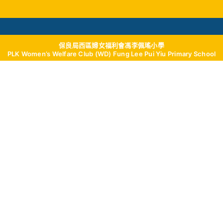
保良局西區婦女福利會馮李佩瑤小學
學與教
校風及學生支援
我們的成就
學校
PLK Women’s Welfare Club (WD) Fung Lee Pui Yiu Primary School