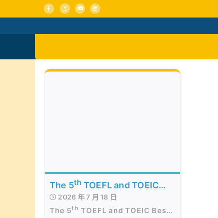
Skip
to
content
活動消息
認識我們
th
The 5
TOEFL and TOEIC
2026 年 7 月 18 日
Best of the Best Awards
th
The 5
TOEFL and TOEIC Best
Presentation Ceremony in