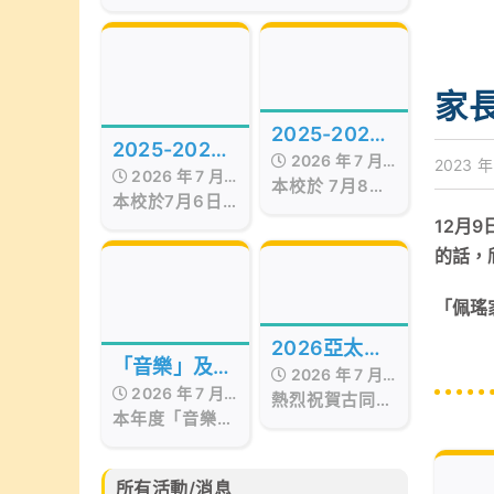
of the Best Awards
Hong Kong
Presentation Ceremony in Hong
Kong, organized by Smart
Education, was successfully
held on July 17, 2026, at the
家
Hong Kong Red Cross Jockey
2025-2026
Club Convention Hall, West
2025-2026
Kowloon.
2026 年 7 月
年度STEAM
2023 年
2026 年 7 月
年度第十五屆
本校於 7月8日
17 日
Day
本校於7月6日
17 日
至9日 舉行校內
畢業暨頒獎典
舉行第十五屆畢
12月
STEAM Day。
業暨頒獎典禮，
禮
活動期間，我們
的話，
當日邀請了保良
邀請了 STEM
局百周年李兆忠
sir 為低年級同
「佩瑤
紀念中學呂恒森
學舉辦
校長擔任主禮嘉
「STEAM工作
2026亞太區
賓，更邀得香港
坊」。同學在活
「音樂」及
2026 年 7 月
西區婦女福利會
文化藝術創作
動中不但掌握
2026 年 7 月
「藝術」成果
會長兼本校獨立
熱烈祝賀古同學
15 日
「STEAM與生
比賽
本年度「音樂」
17 日
校董羅瞿惠芬女
分別於亞太藝文
活」的相關知
分享會
及「藝術」成果
士
化協會所舉辦的
識，亦動手製作
分享會已於6月
2026亞太區文
小手工，體驗學
30日完滿結
化藝術創作比賽
所有活動/消息