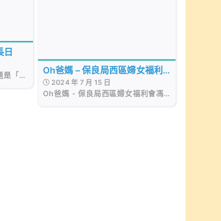
長日
Oh爸媽 – 保良局西區婦女福利
題是「正
2024 年 7 月 15 日
會馮李佩瑤小學
在等候與
Oh爸媽 - 保良局西區婦女福利會馮
上寫上一
李佩瑤小學
點、努力
送給孩