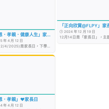
「正向欣賞@FLPY」家
2024 年 12 月 19 日
恩．孝親．健康人生」家長
12月14日是「家長日」，主
5 年 4 月 12 日
向欣賞@FLPY 」，讓家長
12/4/2025)是家長日，下學期
班主任面談期間，在心意卡
長日主題是「感恩．孝親．健康
些鼓勵子女的話，欣賞其優
」，藉着今天的機會，同學們向
及付出，並於領取成績表後
送上親手寫的感謝卡，感謝父母
子，為他們打打氣！
的愛、關懷和支持。同時，老師
家長討論學生的體適能情況，鼓
生多做運動，促進健康快樂人
恩．孝親」❤️家長日
4 年 4 月 12 日