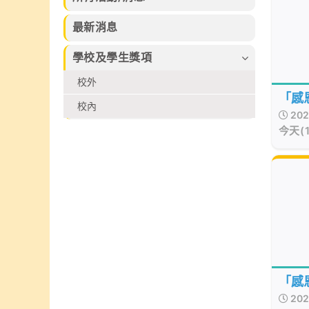
習的樂趣。
束，集合本校話
及香港拔萃兒童
劇組、高小合唱
文化藝術協會所
最新消息
團、管弦樂團、
舉辦的各個比賽
弦樂團、管樂及
2026中榮獲多
學校及學生獎項
敲擊樂團、佩瑤
個不同獎項
才藝比賽冠軍、
校外
武術小組、爵士
「感
舞再加上廖烈正
校內
202
幼稚園合唱小組
日
今天(
共同攜手共創
的家
SuperMum這
人生
個音樂劇盛會。
家長
無私
會與
勵學
生！
「感
202