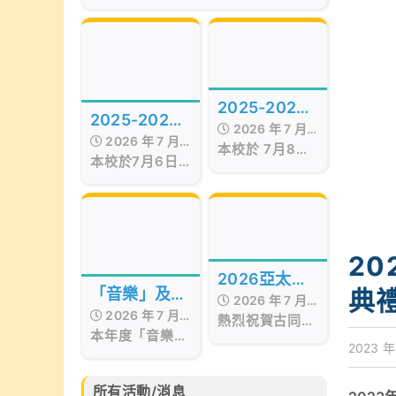
of the Best Awards
Hong Kong
Presentation Ceremony in Hong
Kong, organized by Smart
Education, was successfully
held on July 17, 2026, at the
Hong Kong Red Cross Jockey
2025-2026
Club Convention Hall, West
2025-2026
Kowloon.
2026 年 7 月
年度STEAM
2026 年 7 月
年度第十五屆
本校於 7月8日
17 日
Day
本校於7月6日
17 日
至9日 舉行校內
畢業暨頒獎典
舉行第十五屆畢
STEAM Day。
業暨頒獎典禮，
禮
活動期間，我們
當日邀請了保良
邀請了 STEM
局百周年李兆忠
sir 為低年級同
紀念中學呂恒森
學舉辦
2
校長擔任主禮嘉
「STEAM工作
2026亞太區
賓，更邀得香港
坊」。同學在活
典
「音樂」及
2026 年 7 月
西區婦女福利會
文化藝術創作
動中不但掌握
2026 年 7 月
「藝術」成果
會長兼本校獨立
熱烈祝賀古同學
15 日
「STEAM與生
比賽
本年度「音樂」
17 日
校董羅瞿惠芬女
分別於亞太藝文
活」的相關知
分享會
2023 年
及「藝術」成果
士
化協會所舉辦的
識，亦動手製作
分享會已於6月
2026亞太區文
小手工，體驗學
30日完滿結
化藝術創作比賽
所有活動/消息