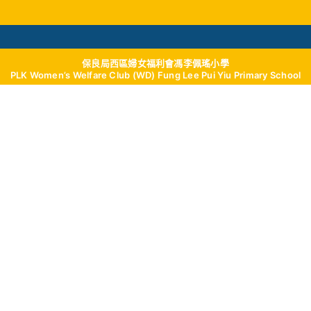
保良局西區婦女福利會馮李佩瑤小學
學與教
校風及學生支援
我們的成就
學校
PLK Women’s Welfare Club (WD) Fung Lee Pui Yiu Primary School