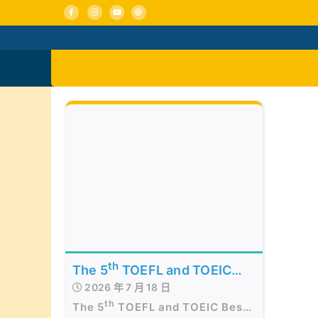
Skip
to
content
活動消息
認識我們
th
The 5
TOEFL and TOEIC
2026 年 7 月 18 日
Best of the Best Awards
th
The 5
TOEFL and TOEIC Best
Presentation Ceremony in