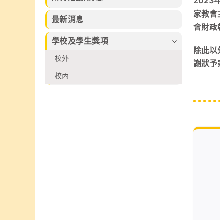
習的樂趣。
202
束，集合本校話
及香港拔萃兒童
家教會
劇組、高小合唱
文化藝術協會所
最新消息
團、管弦樂團、
會財政
舉辦的各個比賽
弦樂團、管樂及
2026中榮獲多
學校及學生獎項
敲擊樂團、佩瑤
個不同獎項
除此以
才藝比賽冠軍、
校外
謝狀予
武術小組、爵士
舞再加上廖烈正
校內
幼稚園合唱小組
共同攜手共創
SuperMum這
個音樂劇盛會。