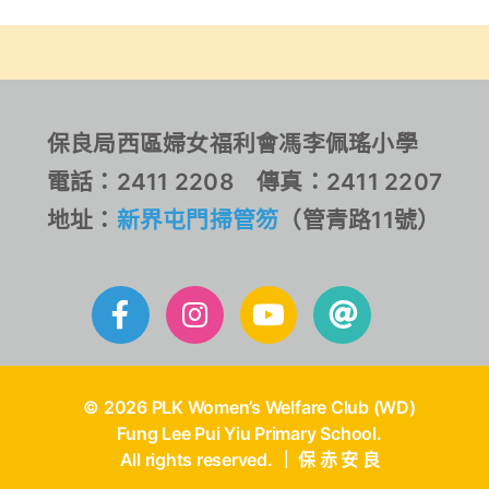
生的正面情緒與正向價值
及正向價值觀，從而提升
觀
同學對精神健康的關注。
當中包括體育競技、電競
融合活動、甜蜜來臨吃雪
糕活動、共融攤位活動、
保良局西區婦女福利會馮李佩瑤小學
正向小手工、桌遊活動及
電話：2411 2208 傳真：2411 2207
正向午間廣播站等。
地址：
新界屯門掃管笏
（管青路11號）
© 2026 PLK Women’s Welfare Club (WD)
Fung Lee Pui Yiu Primary School.
All rights reserved. ｜ 保 赤 安 良