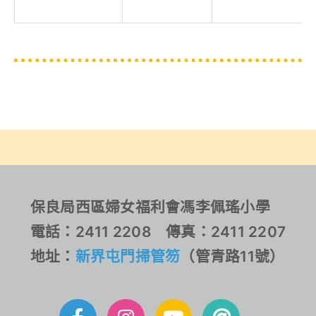
保良局西區婦女福利會馮李佩瑤小學
電話：2411 2208 傳真：2411 2207
地址：
新界屯門掃管笏
（管青路11號）