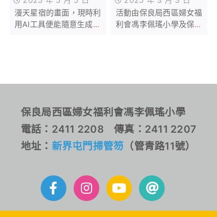
STEAM月球車
學生追星 傳承中
活動由保良局西區婦女福
漫天星宿的畫面，現時利
機械模型工作坊
華千年天文智慧
利會馮李佩瑤小學及保良
用AI工具便能隨意生成，
及體驗
局百周年李兆忠紀念中學
但永遠不能取代親眼目睹
聯合主辦，由來自屯門、
銀河的震撼。保良局西區
元朗及天水圍區的15間小
婦女福利會馮李佩瑤小學
學、逾120名師生一同參
一直積極推動天文教育，
與，實踐製作太陽能車及
校內配備多支能觀察遠至
模擬探月工程活動，齊來
土星、太陽、月亮的天文
深入了解國家在航天科技
望遠鏡，更配合一至六年
保良局西區婦女福利會馮李佩瑤小學
上的成就。
級共有12個單元校本天文
電話：2411 2208 傳真：2411 2207
課程，供學生配合實際操
作望遠鏡使用，鼓勵學生
地址：
新界屯門掃管笏
（管青路11號）
做追星族。