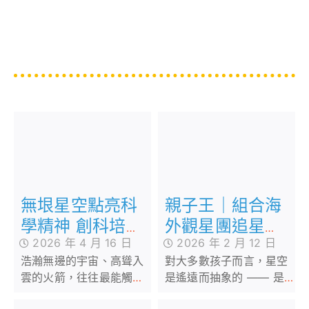
親子王｜組合海
無垠星空點亮科
外觀星團追星設
學精神 創科培訓
2026 年 2 月 12 日
2026 年 4 月 16 日
校本天文課程-
打開未來之門
對大多數孩子而言，星空
浩瀚無邊的宇宙、高聳入
望打造專業級天
是遙遠而抽象的 —— 是
雲的火箭，往往最能觸動
文公園
故事書裏的插圖、螢幕上
孩子的科學夢。