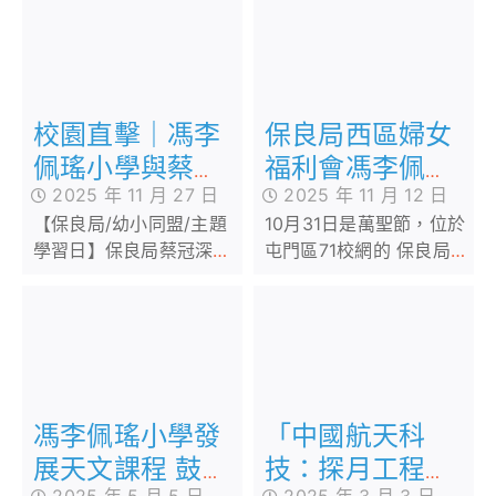
的動畫，或是偶爾抬頭望
見城市夜空中的幾點模糊
光暈。
保良局西區婦女
校園直擊｜馮李
福利會馮李佩瑤
佩瑤小學與蔡冠
2025 年 11 月 12 日
2025 年 11 月 27 日
小學 English
深幼稚園辦「魔
10月31日是萬聖節，位於
【保良局/幼小同盟/主題
Fun Day 玩轉哈
法學院」逾百師
屯門區71校網的 保良局西
學習日】保良局蔡冠深幼
利波特！ 革新四
生變身魔法師百
區婦女福利會馮李佩瑤小
稚園與保良局西區婦女福
社制度 校長：以
草園上尋找「魔
學 趁着這個「扮鬼扮馬」
利會馮李佩瑤小學早前合
正向教育築學生
藥」樂趣
的大日子，迎來一年一度
辦「幼小同盟魔法學院」
的 English Fun Day！
主題學習日活動
歸屬感
「中國航天科
馮李佩瑤小學發
技：探月工程」
展天文課程 鼓勵
2025 年 3 月 3 日
2025 年 5 月 5 日