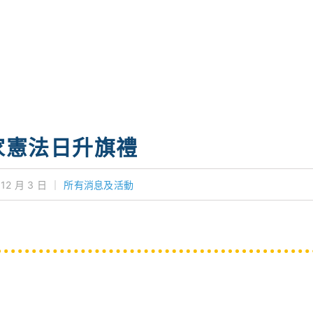
家憲法日升旗禮
 12 月 3 日
｜
所有消息及活動