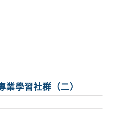
教師專業學習社群（二）