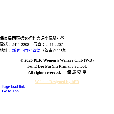
保良局西區婦女福利會馮李佩瑤小學
電話：2411 2208 傳真：2411 2207
地址：
新界屯門掃管笏
（管青路11號）
© 2026 PLK Women’s Welfare Club (WD)
Fung Lee Pui Yiu Primary School.
All rights reserved. ｜ 保 赤 安 良
Website Designed by hPD
Page load link
Go to Top