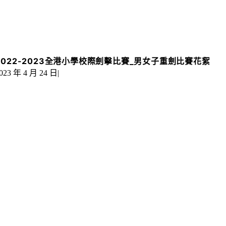
2022-2023全港小學校際劍擊比賽_男女子重劍比賽花絮
023 年 4 月 24 日
|