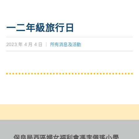
學校特色
我們的成就
一二年級旅行日
對外聯繫
2023 年 4 月 4 日
｜
所有消息及活動
聯絡我們
保良局西區婦女福利會馮李佩瑤小學