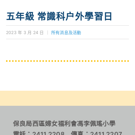
對外聯繫
五年級 常識科户外學習日
聯絡我們
2023 年 3 月 24 日
｜
所有消息及活動
保良局西區婦女福利會馮李佩瑤小學
電話：2411 2208 傳真：2411 2207