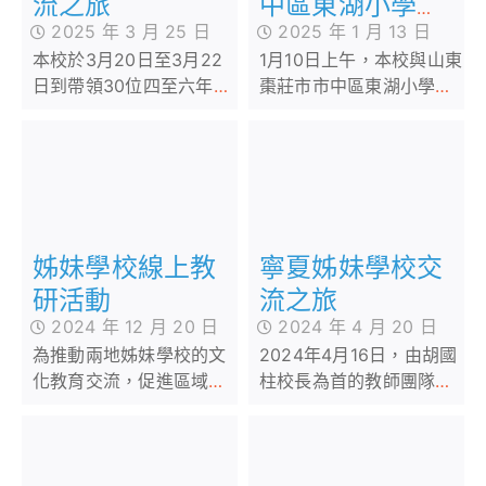
中區東湖小學締
流之旅
2025 年 1 月 13 日
2025 年 3 月 25 日
結為姊妹學校
1月10日上午，本校與山東
本校於3月20日至3月22
棗莊市市中區東湖小學進
日到帶領30位四至六年級
行線上簽約儀式，正式締
的學生到廣州進行為期三
結為姊妹學校。簽約儀式
天的交流活動。三天行程
上，本校胡國柱校長與東
裏，這次行程非常豐富，
湖小學田中華校長分別介
學生們遊覽了多個富有意
紹兩校的校情及校況
義的景點，包括嶺南印象
園、明治雪糕廠、廣州新
姊妹學校線上教
寧夏姊妹學校交
兒童活動中心、永慶坊、
華美航空航天基地，以及
研活動
流之旅
參訪姊妹學校——橫沙小
2024 年 12 月 20 日
2024 年 4 月 20 日
學。
為推動兩地姊妹學校的文
2024年4月16日，由胡國
化教育交流，促進區域校
柱校長為首的教師團隊帶
際交流與合作，加深兩校
領本校三十位四至六年級
的了解與友誼，本校與姊
學生，前往寧夏進行為期
妹學校廣州市黃埔區橫沙
五天的姊妹學校交流之
小學於2024年12月19日
旅。