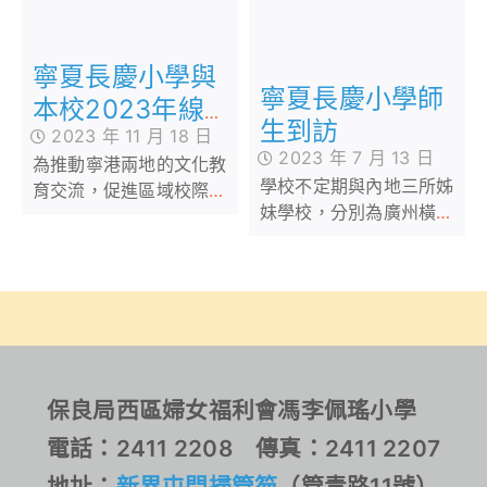
開展線上教研活動，透過
觀課、評課的方式，互相
寧夏長慶小學與
學習，共享教學經驗。
寧夏長慶小學師
本校2023年線
生到訪
2023 年 11 月 18 日
上教研活動
2023 年 7 月 13 日
為推動寧港兩地的文化教
學校不定期與內地三所姊
育交流，促進區域校際交
妹學校，分別為廣州橫沙
流與合作，加深兩校的了
小學、寧夏長慶小學及深
解與友誼，11月16日，寧
圳鳳光小學進行互訪、網
夏長慶小學與香港保良局
上及不同形式的交流活動
馮李佩瑤小學再次雲相
聚，開展了以「寧港雲端
妍，賦能共提升」為主題
的線上教研活動，姊妹兩
地學校代表，跨越太空局
保良局西區婦女福利會馮李佩瑤小學
限相聚雲端，透過觀課、
電話：2411 2208 傳真：2411 2207
評課的方式，互相學習，
共享教學經驗。
地址：
新界屯門掃管笏
（管青路11號）