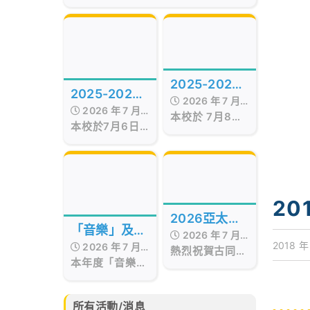
of the Best Awards
Hong Kong
Presentation Ceremony in Hong
Kong, organized by Smart
Education, was successfully
held on July 17, 2026, at the
Hong Kong Red Cross Jockey
2025-2026
Club Convention Hall, West
2025-2026
Kowloon.
2026 年 7 月
年度STEAM
2026 年 7 月
年度第十五屆
本校於 7月8日
17 日
Day
本校於7月6日
17 日
至9日 舉行校內
畢業暨頒獎典
舉行第十五屆畢
STEAM Day。
業暨頒獎典禮，
禮
活動期間，我們
當日邀請了保良
邀請了 STEM
局百周年李兆忠
sir 為低年級同
紀念中學呂恒森
學舉辦
20
校長擔任主禮嘉
「STEAM工作
2026亞太區
賓，更邀得香港
坊」。同學在活
「音樂」及
2026 年 7 月
西區婦女福利會
文化藝術創作
動中不但掌握
2018 年
2026 年 7 月
「藝術」成果
會長兼本校獨立
熱烈祝賀古同學
15 日
「STEAM與生
比賽
本年度「音樂」
17 日
校董羅瞿惠芬女
分別於亞太藝文
活」的相關知
分享會
及「藝術」成果
士
化協會所舉辦的
識，亦動手製作
分享會已於6月
2026亞太區文
小手工，體驗學
30日完滿結
化藝術創作比賽
所有活動/消息