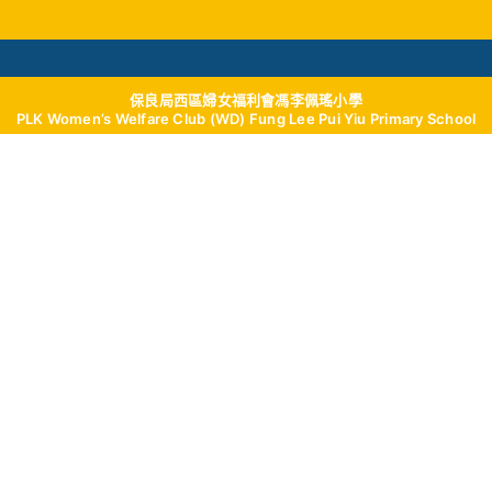
保良局西區婦女福利會馮李佩瑤小學
學與教
校風及學生支援
我們的成就
學校
PLK Women’s Welfare Club (WD) Fung Lee Pui Yiu Primary School