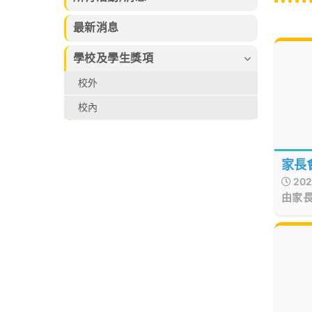
習的樂趣。
束，集合本校話
及香港拔萃兒童
劇組、高小合唱
文化藝術協會所
最新消息
團、管弦樂團、
舉辦的各個比賽
弦樂團、管樂及
2026中榮獲多
學校及學生獎項
敲擊樂團、佩瑤
個不同獎項
才藝比賽冠軍、
校外
武術小組、爵士
舞再加上廖烈正
校內
幼稚園合唱小組
共同攜手共創
SuperMum這
個音樂劇盛會。
家長
202
由家
畢業
演出