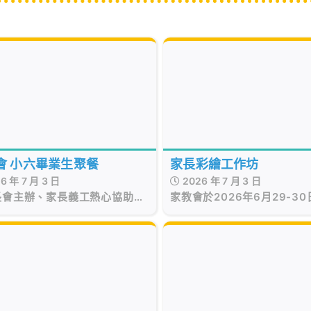
會 小六畢業生聚餐
家長彩繪工作坊
6 年 7 月 3 日
2026 年 7 月 3 日
長會主辦、家長義工熱心協助的
家教會於2026年6月29-3
聚餐順利舉行！各班畢業生傾力
辦了一連兩日的家長彩繪工
，帶來精彩絕倫的舞台表演。