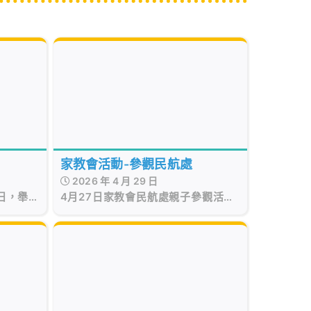
家教會活動-參觀民航處
2026 年 4 月 29 日
4月27日家教會民航處親子參觀活動
0日，舉
圓滿結束！家長與同學透過導賞深入
作坊。
認識航空安全與運作，更在模擬設施
中親身體驗，增廣見聞之餘，亦共度
了一個充滿知識與歡樂的假日。