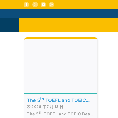
Skip
to
content
活動消息
認識我們
th
The 5
TOEFL and TOEIC
2026 年 7 月 18 日
Best of the Best Awards
th
The 5
TOEFL and TOEIC Best
Presentation Ceremony in