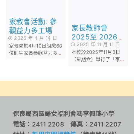
廣見聞之餘，亦共度了一
公園，感受自然的呼吸
個充滿知識與歡樂的假
日。
家教會活動: 參
家長教師會
觀益力多工場
2025至 2026
2026 年 4 月 14 日
2025 年 11 月 11 日
年度會員大會暨
家教會於4月10日組織60
本校於2025年11月8日
位師生家長參觀益力多工
學生表演
（星期六）舉行了「家長
場。透過觀摩自動化生產
教師會2025至 2026 年
線，大家深入了解腸道健
度會員大會暨學生表
康知識。
演」，全場約二百多位家
長出席會員大會及觀賞學
生表演
保良局西區婦女福利會馮李佩瑤小學
電話：2411 2208 傳真：2411 2207