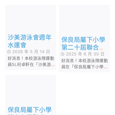
沙美游泳會週年
保良局屬下小學
水運會
第二十屆聯合水
2026 年 5 月 14 日
運會
2025 年 6 月 30 日
好消息！本校游泳隊運動
好消息！本校游泳隊運動
員5L何卓軒在「沙美游泳
員在「保良局屬下小學第
會週年水運會」中取得優
二十屆聯合水運會」中取
異成績，恭喜！恭喜！
得多項佳績，包括女子甲
組團體亞軍、女子甲組
4x50米自由泳接力亞軍
等多個獎項！恭喜各位運
動員！
保良局屬下小學