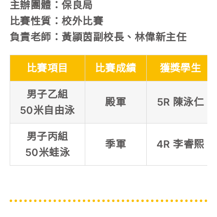
主辦團體：保良局
比賽性質：校外比賽
負責老師：黃頴茵副校長、林偉新主任
比賽項目
比賽成績
獲獎學生
男子乙組
殿軍
5R 陳泳仁
50米自由泳
男子丙組
季軍
4R 李睿熙
50米蛙泳