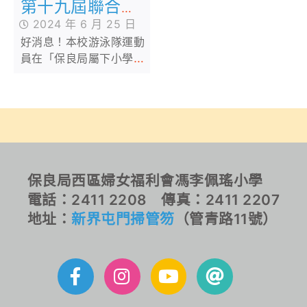
第十九屆聯合水
運會
2024 年 6 月 25 日
好消息！本校游泳隊運動
員在「保良局屬下小學第
十九屆聯合水運會」中取
得多項佳績，包括女子乙
組團體季軍、女子乙組
4x50米自由泳接力殿軍
等多個獎項！恭喜各位運
動員！
保良局西區婦女福利會馮李佩瑤小學
電話：2411 2208 傳真：2411 2207
地址：
新界屯門掃管笏
（管青路11號）