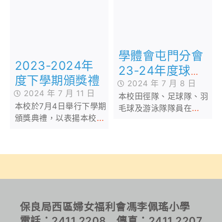
學體會屯門分會
2023-2024年
23-24年度球類
度下學期頒獎禮
比賽頒獎禮
2024 年 7 月 8 日
2024 年 7 月 11 日
本校田徑隊、足球隊、羽
本校於7月4日舉行下學期
毛球及游泳隊隊員在
頒獎典禮，以表揚本校同
2024年6月26日年度頒獎
學在課外活動方面有卓越
禮中取得多個獎項，恭喜
表現，恭喜獲獎同學
各位佩瑤健兒！
保良局西區婦女福利會馮李佩瑤小學
電話：2411 2208 傳真：2411 2207